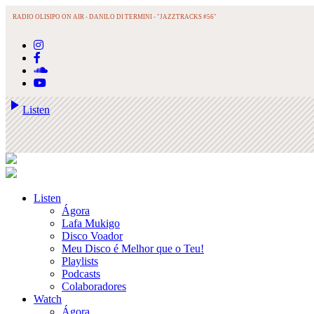
RADIO OLISIPO ON AIR -
DANILO DI TERMINI - "JAZZTRACKS #56"
play_arrow
Listen
Listen
Ágora
Lafa Mukigo
Disco Voador
Meu Disco é Melhor que o Teu!
Playlists
Podcasts
Colaboradores
Watch
Ágora