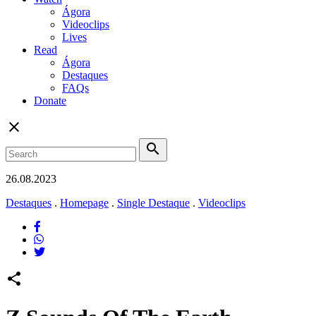
Ágora
Videoclips
Lives
Read
Ágora
Destaques
FAQs
Donate
close
search
26.08.2023
Destaques
.
Homepage
.
Single Destaque
.
Videoclips
share